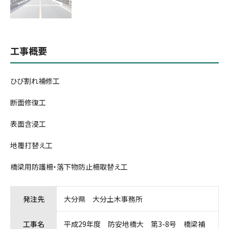
工事概要
ひび割れ補修工
断面修復工
表面含浸工
地覆打替え工
橋梁用防護柵・落下物防止柵取替え工
発注先
大分県 大分土木事務所
工事名
平成29年度 防安地橋大 第3-8号 橋梁補